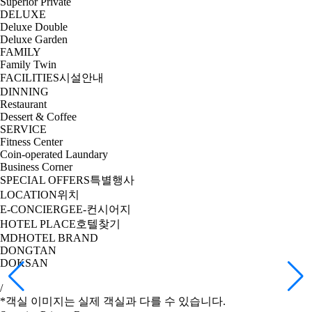
Superior Private
DELUXE
Deluxe Double
Deluxe Garden
FAMILY
Family Twin
FACILITIES
시설안내
DINNING
Restaurant
Dessert & Coffee
SERVICE
Fitness Center
Coin-operated Laundary
Business Corner
SPECIAL OFFERS
특별행사
LOCATION
위치
E-CONCIERGE
E-컨시어지
HOTEL PLACE
호텔찾기
MDHOTEL BRAND
DONGTAN
DOKSAN
/
*객실 이미지는 실제 객실과 다를 수 있습니다.