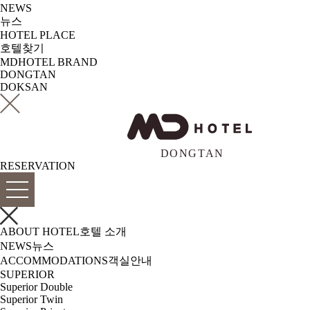
NEWS
뉴스
HOTEL PLACE
호텔찾기
MDHOTEL BRAND
DONGTAN
DOKSAN
RESERVATION
ABOUT HOTEL
호텔 소개
NEWS
뉴스
ACCOMMODATIONS
객실안내
SUPERIOR
Superior Double
Superior Twin